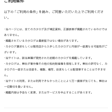
ご利用条件
以下の ｢ご利用の条件｣ を読み、ご同意いただいた上でご利用くださ
い。
･当ページには、全てのカタログ及び補足資料、正誤表等が掲載されているわけでは
ありません。
･掲載されているカタログは最新版ではない場合があります。
･カタログ請求もしくは販売店から入手したカタログと内容が一部異なる可能性がご
ざいます。
･当サイトは、該当車種が発売された初期のカタログを掲載しています。
･カタログは、弊社が著作権その他の知的財産権を保有します。弊社の許可なく、カ
タログの一部または全部を、複製、複写、改変もしくは配信等することはできませ
ん。
･当サイトの利用、または利用できなかったことにより万一損害が生じても、弊社は
一切責任を負いません。
･掲載内容は予告なく変更、またはサービスを中止することがあります。