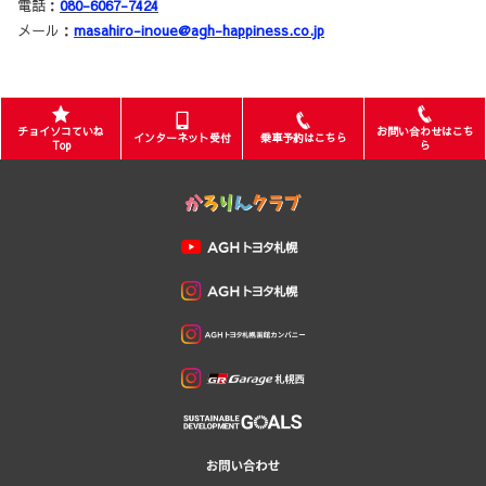
電話：
080-6067-7424
メール：
masahiro-inoue@agh-happiness.co.jp
チョイソコていね
お問い合わせはこち
インターネット受付
乗車予約はこちら
Top
ら