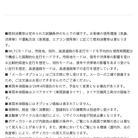
■燃料消費率は定められた試験条件のもとでの値です。お客様の使用環境（気象、
渋滞等）や運転方法（急発進、エアコン使用等）に応じて燃料消費率は異なりま
す。
■WLTCモードは、市街地、郊外、高速道路の各走行モードを平均的な使用時間配分
で構成した国際的な走行モードです。市街地モードは、信号や渋滞等の影響を受け
る比較的低速な走行を想定し、郊外モードは、信号や渋滞等の影響をあまり受けな
い走行を想定、高速道路モードは、高速道路等での走行を想定しています。
■「メーカーオプション」はご注文時に申し受けます。メーカーの工場で装着する
ため、ご注文後はお受けできませんのでご了承ください。
■車両本体価格は'26年4月現在のもので、予告なく変更となる場合があります。
■車両本体価格はスペアタイヤ（車両装着タイヤ）、タイヤ交換用工具付の価格で
す。
■車両本体価格にはオプション価格は含まれていません。
■保険料、税金（除く消費税）、登録料などの諸費用は別途申し受けます。
■自動車リサイクル法の施行により、リサイクル料金が別途必要となります。
■ボディカラーおよび内装色は撮影の条件や、ご覧になる画面で実際の色とは異な
って見えることがあります。また、実車においてもご覧になる環境（屋内外、光の
角度等）により、ボディカラーの見え方は異なります。