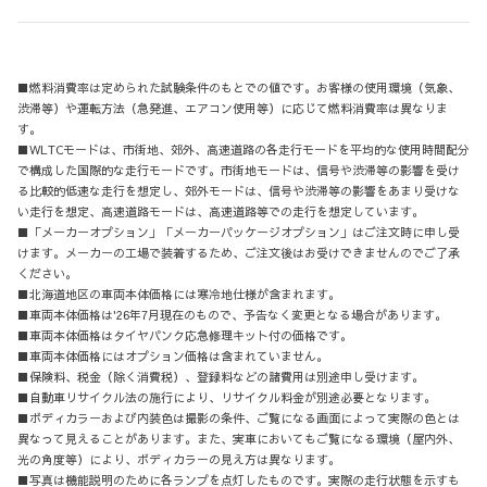
■燃料消費率は定められた試験条件のもとでの値です。お客様の使用環境（気象、
渋滞等）や運転方法（急発進、エアコン使用等）に応じて燃料消費率は異なりま
す。
■WLTCモードは、市街地、郊外、高速道路の各走行モードを平均的な使用時間配分
で構成した国際的な走行モードです。市街地モードは、信号や渋滞等の影響を受け
る比較的低速な走行を想定し、郊外モードは、信号や渋滞等の影響をあまり受けな
い走行を想定、高速道路モードは、高速道路等での走行を想定しています。
■「メーカーオプション」「メーカーパッケージオプション」はご注文時に申し受
けます。メーカーの工場で装着するため、ご注文後はお受けできませんのでご了承
ください。
■北海道地区の車両本体価格には寒冷地仕様が含まれます。
■車両本体価格は'26年7月現在のもので、予告なく変更となる場合があります。
■車両本体価格はタイヤパンク応急修理キット付の価格です。
■車両本体価格にはオプション価格は含まれていません。
■保険料、税金（除く消費税）、登録料などの諸費用は別途申し受けます。
■自動車リサイクル法の施行により、リサイクル料金が別途必要となります。
■ボディカラーおよび内装色は撮影の条件、ご覧になる画面によって実際の色とは
異なって見えることがあります。また、実車においてもご覧になる環境（屋内外、
光の角度等）により、ボディカラーの見え方は異なります。
■写真は機能説明のために各ランプを点灯したものです。実際の走行状態を示すも