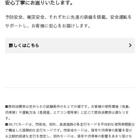
安心丁寧にお送りいたします。
予防安全、衝突安全、それぞれに先進の装備を搭載。安全運転を
サポートし、お客様に安心をお届けします。
詳しくはこちら
■燃料消費率は定められた試験条件のもとでの値です。お客様の使用環境（気象、
渋滞等）や運転方法（急発進、エアコン使用等）に応じて燃料消費率は異なりま
す。
■WLTCモードは、市街地、郊外、高速道路の各走行モードを平均的な使用時間配分
で構成した国際的な走行モードです。市街地モードは、信号や渋滞等の影響を受け
る比較的低速な走行を想定し、郊外モードは、信号や渋滞等の影響をあまり受けな