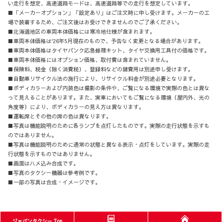
い走行を想定、高速道路モードは、高速道路等での走行を想定しています。
■「メーカーオプション」「設定あり」はご注文時に申し受けます。メーカーの工
場で装着するため、ご注文後はお受けできませんのでご了承ください。
■北海道地区の車両本体価格には寒冷地仕様が含まれます。
■車両本体価格は'26年5月現在のもので、予告なく変更となる場合があります。
■車両本体価格はタイヤパンク応急修理キット、タイヤ交換用工具付の価格です。
■車両本体価格にはオプション価格、取付費は含まれていません。
■保険料、税金（除く消費税）、登録料などの諸費用は別途申し受けます。
■自動車リサイクル法の施行により、リサイクル料金が別途必要となります。
■ボディカラーおよび内装色は撮影の条件や、ご覧になる環境で実際の色とは異な
って見えることがあります。また、実車においてもご覧になる環境（屋内外、光の
角度等）により、ボディカラーの見え方は異なります。
■運転席とその他の席の色は異なります。
■写真は機能説明のために各ランプを点灯したものです。実際の走行状態を示すも
のではありません。
■写真は機能説明のために通常の状態と異なる表示・点灯をしています。実際の走
行状態を示すものではありません。
■画面はハメ込み合成です。
■写真のタクシー機器は参考例です。
■一部の写真は合成・イメージです。
ジャパンタクシー Top