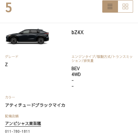
5
bZ4X
グレード
エンジンタイプ
/駆動方式/
トランスミッ
ション
/排気量
Z
BEV
4WD
-
-
カラー
アティチュードブラックマイカ
配備店舗
アンビシャス東苗穂
011-780-1811