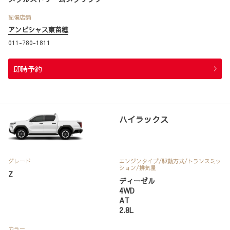
配備店舗
アンビシャス東苗穂
011-780-1811
即時予約
ハイラックス
グレード
エンジンタイプ
/駆動方式/
トランスミッ
ション
/排気量
Z
ディーゼル
4WD
AT
2.8L
カラー