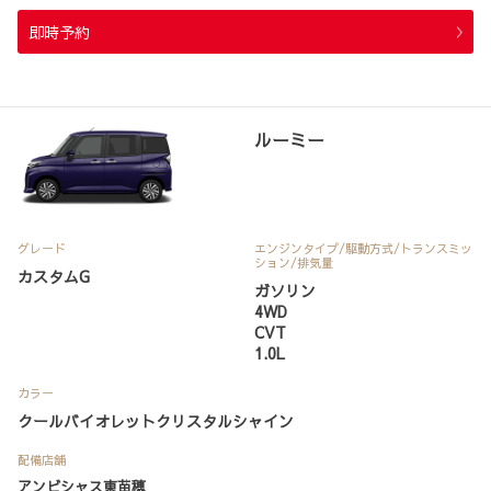
即時予約
ルーミー
グレード
エンジンタイプ
/駆動方式/
トランスミッ
ション
/排気量
カスタムG
ガソリン
4WD
CVT
1.0L
カラー
クールバイオレットクリスタルシャイン
配備店舗
アンビシャス東苗穂