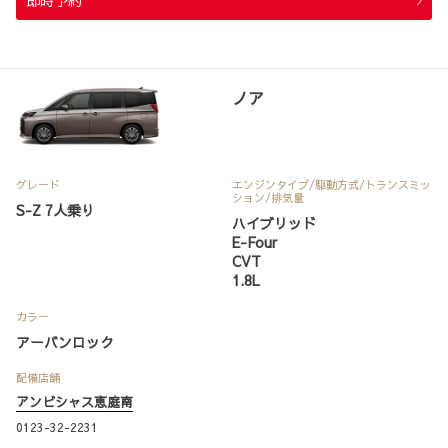
即時予約
ノア
グレード
エンジンタイプ
/駆動方式/
トランスミッ
ション
/排気量
S-Z 7人乗り
ハイブリッド
E-Four
CVT
1.8L
カラー
アーバンロック
配備店舗
アンビシャス恵庭南
0123-32-2231