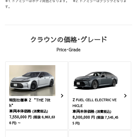
＊1. ドアミラーはボディ同色となります。 ＊2. ドアミラーはブラックとなりま
す。
クラウンの価格･グレード
Price･Grade
Z
特別仕様車 Z “THE 70t
FUEL CELL ELECTRIC VE
h”
HICLE
車両本体価格
(消費税込)
車両本体価格
(消費税込)
7,550,000 円
(税抜 6,863,63
8,300,000 円
(税抜 7,545,45
6 円) ～
5 円)