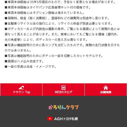
■車両本体価格は'25年5月現在のもので、予告なく変更となる場合があります。
■車両本体価格はタイヤパンク応急修理キット付の価格です。
■車両本体価格にはオプション価格は含まれていません。
■保険料、税金（除く消費税）、登録料などの諸費用は別途申し受けます。
■自動車リサイクル法の施行により、リサイクル料金が別途必要となります。
■ボディカラーおよび内装色は撮影の条件、ご覧になる画面によって実際の色とは
異なって見えることがあります。また、実車においてもご覧になる環境（屋内外、
光の角度等）により、ボディカラーの見え方は異なります。
■写真は機能説明のために各ランプを点灯したものです。実際の走行状態を示すも
のではありません。
■写真は機能説明のためにボディの一部を切断したカットモデルです。
■画面はハメ込み合成です。
■一部の写真は合成・イメージです。
クラウン Top
WEBカタログ
店舗検索