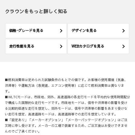
クラウンをもっと詳しく知る
価格･グレードを見る
デザインを見る
走行性能を見る
WEBカタログを見る
■燃料消費率は定められた試験条件のもとでの値です。お客様の使用環境（気象、
渋滞等）や運転方法（急発進、エアコン使用等）に応じて燃料消費率は異なりま
す。
■WLTCモードは、市街地、郊外、高速道路の各走行モードを平均的な使用時間配分
で構成した国際的な走行モードです。市街地モードは、信号や渋滞等の影響を受け
る比較的低速な走行を想定し、郊外モードは、信号や渋滞等の影響をあまり受けな
い走行を想定、高速道路モードは、高速道路等での走行を想定しています。
■「設定あり」「メーカーオプション」「メーカーパッケージオプション」はご注
文時に申し受けます。メーカーの工場で装着するため、ご注文後はお受けできませ
んのでご了承ください。