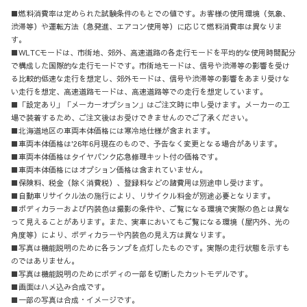
■燃料消費率は定められた試験条件のもとでの値です。お客様の使用環境（気象、
渋滞等）や運転方法（急発進、エアコン使用等）に応じて燃料消費率は異なりま
す。
■WLTCモードは、市街地、郊外、高速道路の各走行モードを平均的な使用時間配分
で構成した国際的な走行モードです。市街地モードは、信号や渋滞等の影響を受け
る比較的低速な走行を想定し、郊外モードは、信号や渋滞等の影響をあまり受けな
い走行を想定、高速道路モードは、高速道路等での走行を想定しています。
■「設定あり」「メーカーオプション」はご注文時に申し受けます。メーカーの工
場で装着するため、ご注文後はお受けできませんのでご了承ください。
■北海道地区の車両本体価格には寒冷地仕様が含まれます。
■車両本体価格は'26年6月現在のもので、予告なく変更となる場合があります。
■車両本体価格はタイヤパンク応急修理キット付の価格です。
■車両本体価格にはオプション価格は含まれていません。
■保険料、税金（除く消費税）、登録料などの諸費用は別途申し受けます。
■自動車リサイクル法の施行により、リサイクル料金が別途必要となります。
■ボディカラーおよび内装色は撮影の条件や、ご覧になる環境で実際の色とは異な
って見えることがあります。また、実車においてもご覧になる環境（屋内外、光の
角度等）により、ボディカラーや内装色の見え方は異なります。
■写真は機能説明のために各ランプを点灯したものです。実際の走行状態を示すも
のではありません。
■写真は機能説明のためにボディの一部を切断したカットモデルです。
■画面はハメ込み合成です。
■一部の写真は合成・イメージです。