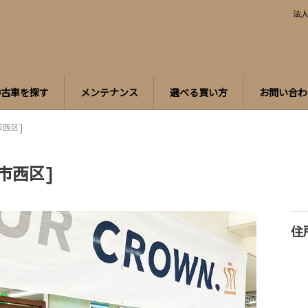
法
中古車を探す
メンテナンス
選べる買い方
お問い合わ
市西区]
市西区]
住