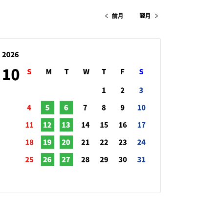
前月
翌月