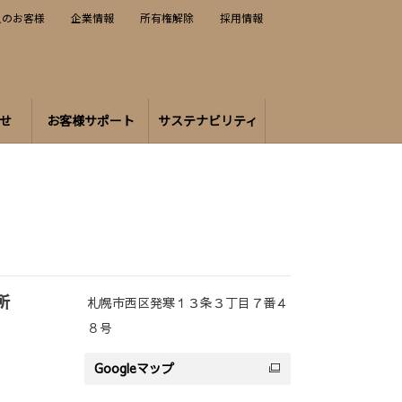
人のお客様
企業情報
所有権解除
採用情報
せ
お客様サポート
サステナビリティ
所
札幌市西区発寒１３条３丁目７番４
８号
Googleマップ