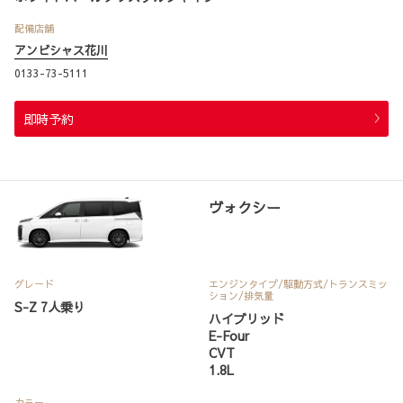
配備店舗
アンビシャス花川
0133-73-5111
即時予約
ヴォクシー
グレード
エンジンタイプ
/駆動方式/
トランスミッ
ション
/排気量
S-Z 7人乗り
ハイブリッド
E-Four
CVT
1.8L
カラー