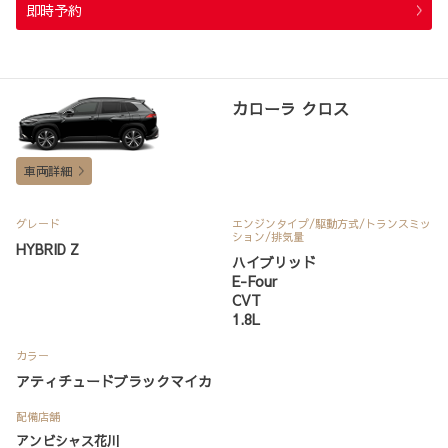
即時予約
カローラ クロス
車両詳細
グレード
エンジンタイプ
/駆動方式/
トランスミッ
ション
/排気量
HYBRID Z
ハイブリッド
E-Four
CVT
1.8L
カラー
アティチュードブラックマイカ
配備店舗
アンビシャス花川