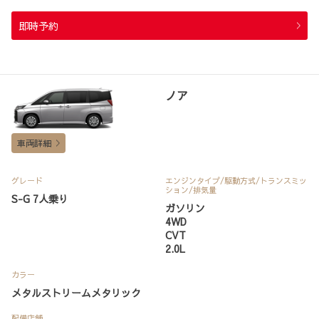
即時予約
ノア
車両詳細
グレード
エンジンタイプ
/駆動方式/
トランスミッ
ション
/排気量
S-G 7人乗り
ガソリン
4WD
CVT
2.0L
カラー
メタルストリームメタリック
配備店舗