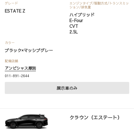
グレード
エンジンタイプ
/駆動方式/
トランスミッ
ション
/排気量
ESTATE Z
ハイブリッド
E-Four
CVT
2.5L
カラー
ブラック×マッシブグレー
配備店舗
アンビシャス厚別
011-891-2644
展示車のみ
クラウン（エステート）