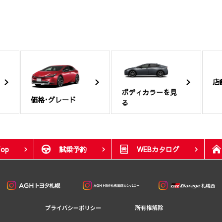
店
ボディカラーを見
価格･グレード
る
op
試乗予約
WEBカタログ