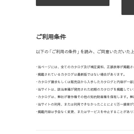
ご利用条件
以下の ｢ご利用の条件｣ を読み、ご同意いただいた
･当ページには、全てのカタログ及び補足資料、正誤表等が掲載さ
･掲載されているカタログは最新版ではない場合があります。
･カタログ請求もしくは販売店から入手したカタログと内容が一部
･当サイトは、該当車種が発売された初期のカタログを掲載してい
･カタログは、弊社が著作権その他の知的財産権を保有します。
･当サイトの利用、または利用できなかったことにより万一損害が
･掲載内容は予告なく変更、またはサービスを中止することがあり