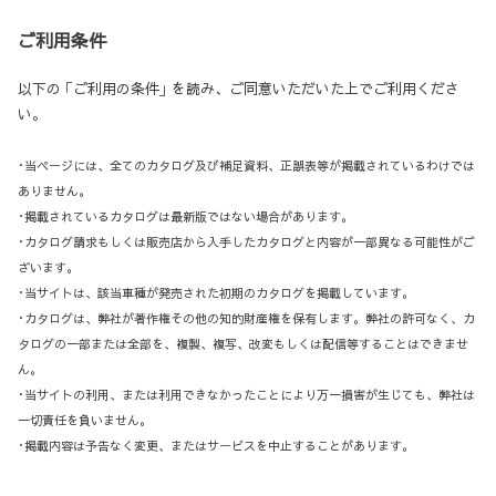
ご利用条件
以下の ｢ご利用の条件｣ を読み、ご同意いただいた上でご利用くださ
い。
･当ページには、全てのカタログ及び補足資料、正誤表等が掲載されているわけでは
ありません。
･掲載されているカタログは最新版ではない場合があります。
･カタログ請求もしくは販売店から入手したカタログと内容が一部異なる可能性がご
ざいます。
･当サイトは、該当車種が発売された初期のカタログを掲載しています。
･カタログは、弊社が著作権その他の知的財産権を保有します。弊社の許可なく、カ
タログの一部または全部を、複製、複写、改変もしくは配信等することはできませ
ん。
･当サイトの利用、または利用できなかったことにより万一損害が生じても、弊社は
一切責任を負いません。
･掲載内容は予告なく変更、またはサービスを中止することがあります。