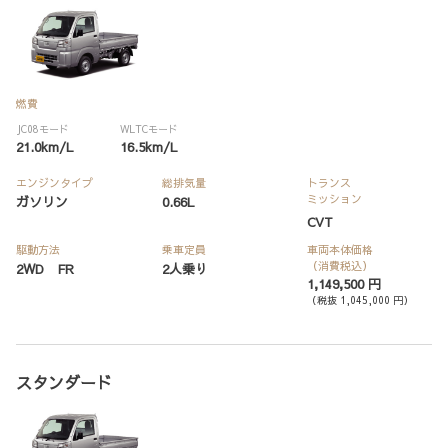
燃費
JC08モード
WLTCモード
21.0km/L
16.5km/L
エンジンタイプ
総排気量
トランス
ミッション
ガソリン
0.66L
CVT
駆動方法
乗車定員
車両本体価格
（消費税込）
2WD FR
2人乗り
1,149,500 円
（税抜 1,045,000 円）
スタンダード