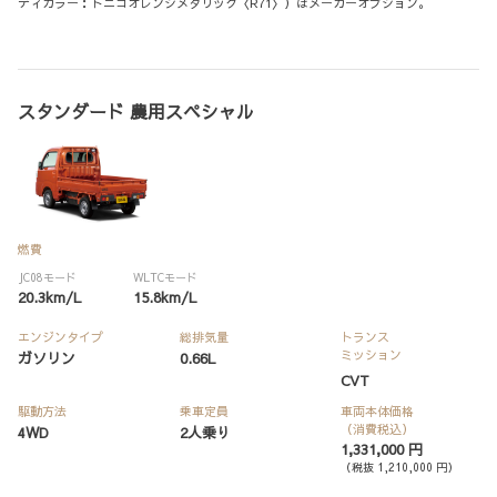
ディカラー：トニコオレンジメタリック〈R71〉）はメーカーオプション。
スタンダード 農用スペシャル
燃費
JC08モード
WLTCモード
20.3km/L
15.8km/L
エンジンタイプ
総排気量
トランス
ミッション
ガソリン
0.66L
CVT
駆動方法
乗車定員
車両本体価格
（消費税込）
4WD
2人乗り
1,331,000 円
（税抜 1,210,000 円）