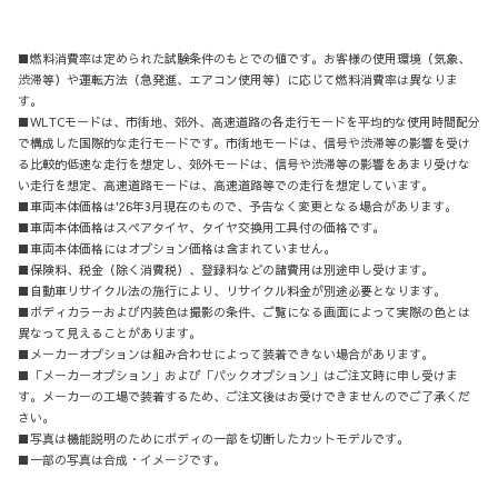
■燃料消費率は定められた試験条件のもとでの値です。お客様の使用環境（気象、
渋滞等）や運転方法（急発進、エアコン使用等）に応じて燃料消費率は異なりま
す。
■WLTCモードは、市街地、郊外、高速道路の各走行モードを平均的な使用時間配分
で構成した国際的な走行モードです。市街地モードは、信号や渋滞等の影響を受け
る比較的低速な走行を想定し、郊外モードは、信号や渋滞等の影響をあまり受けな
い走行を想定、高速道路モードは、高速道路等での走行を想定しています。
■車両本体価格は'26年3月現在のもので、予告なく変更となる場合があります。
■車両本体価格はスペアタイヤ、タイヤ交換用工具付の価格です。
■車両本体価格にはオプション価格は含まれていません。
■保険料、税金（除く消費税）、登録料などの諸費用は別途申し受けます。
■自動車リサイクル法の施行により、リサイクル料金が別途必要となります。
■ボディカラーおよび内装色は撮影の条件、ご覧になる画面によって実際の色とは
異なって見えることがあります。
■メーカーオプションは組み合わせによって装着できない場合があります。
■「メーカーオプション」および「パックオプション」はご注文時に申し受けま
す。メーカーの工場で装着するため、ご注文後はお受けできませんのでご了承くだ
さい。
■写真は機能説明のためにボディの一部を切断したカットモデルです。
■一部の写真は合成・イメージです。