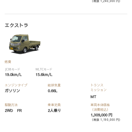
（税抜 1,240,000 円）
エクストラ
燃費
JC08モード
WLTCモード
19.0km/L
15.6km/L
エンジンタイプ
総排気量
トランス
ミッション
ガソリン
0.66L
MT
駆動方法
乗車定員
車両本体価格
（消費税込）
2WD FR
2人乗り
1,309,000 円
（税抜 1,190,000 円）