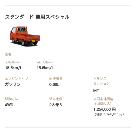
スタンダード 農用スペシャル
燃費
JC08モード
WLTCモード
18.5km/L
15.6km/L
エンジンタイプ
総排気量
トランス
ミッション
ガソリン
0.66L
MT
駆動方法
乗車定員
車両本体価格
（消費税込）
4WD
2人乗り
1,254,000 円
（税抜 1,140,000 円）