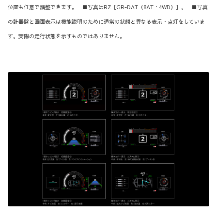
位置も任意で調整できます。 ■写真はRZ［GR-DAT（8AT・4WD）］。 ■写真
の計器盤と画面表示は機能説明のために通常の状態と異なる表示・点灯をしていま
す。実際の走行状態を示すものではありません。