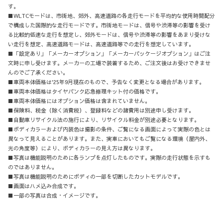
す。
■WLTCモードは、市街地、郊外、高速道路の各走行モードを平均的な使用時間配分
で構成した国際的な走行モードです。市街地モードは、信号や渋滞等の影響を受け
る比較的低速な走行を想定し、郊外モードは、信号や渋滞等の影響をあまり受けな
い走行を想定、高速道路モードは、高速道路等での走行を想定しています。
■「設定あり」「メーカーオプション」「メーカーパッケージオプション」はご注
文時に申し受けます。メーカーの工場で装着するため、ご注文後はお受けできませ
んのでご了承ください。
■車両本体価格は'25年9月現在のもので、予告なく変更となる場合があります。
■車両本体価格はタイヤパンク応急修理キット付の価格です。
■車両本体価格にはオプション価格は含まれていません。
■保険料、税金（除く消費税）、登録料などの諸費用は別途申し受けます。
■自動車リサイクル法の施行により、リサイクル料金が別途必要となります。
■ボディカラーおよび内装色は撮影の条件、ご覧になる画面によって実際の色とは
異なって見えることがあります。また、実車においてもご覧になる環境（屋内外、
光の角度等）により、ボディカラーの見え方は異なります。
■写真は機能説明のために各ランプを点灯したものです。実際の走行状態を示すも
のではありません。
■写真は機能説明のためにボディの一部を切断したカットモデルです。
■画面はハメ込み合成です。
■一部の写真は合成・イメージです。