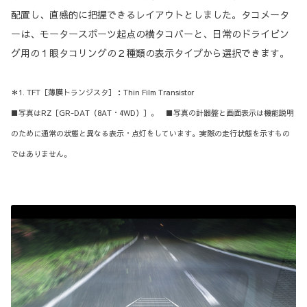
配置し、直感的に把握できるレイアウトとしました。タコメータ
ーは、モータースポーツ起点の横タコバーと、日常のドライビン
グ用の１眼タコリングの２種類の表示タイプから選択できます。
＊1. TFT［薄膜トランジスタ］：Thin Film Transistor
■写真はRZ［GR-DAT（8AT・4WD）］。 ■写真の計器盤と画面表示は機能説明
のために通常の状態と異なる表示・点灯をしています。実際の走行状態を示すもの
ではありません。