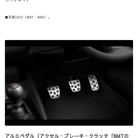
■写真はRZ（6MT・4WD）。
アルミペダル（アクセル・ブレーキ・クラッチ［6MTの