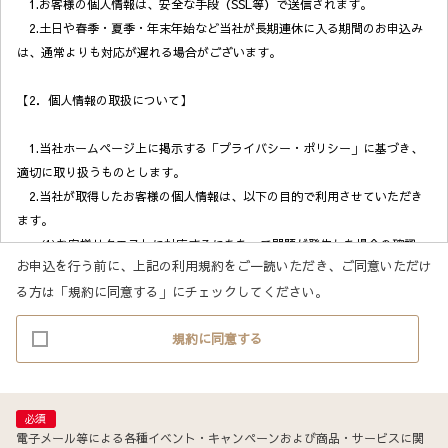
1.お客様の個人情報は、安全な手段（SSL等）で送信されます。
2.土日や春季・夏季・年末年始など当社が長期連休に入る期間のお申込み
は、通常よりも対応が遅れる場合がございます。
【2．個人情報の取扱について】
1.当社ホームページ上に掲示する「プライバシー・ポリシー」に基づき、
適切に取り扱うものとします。
2.当社が取得したお客様の個人情報は、以下の目的で利用させていただき
ます。
(1)お客様リクエストに対応するにあたって問題が発生した場合の確認・
お申込を行う前に、上記の利用規約をご一読いただき、ご同意いただけ
連絡
る方は「規約に同意する」にチェックしてください。
(2)お客様から照会があった場合のリクエスト情報の確認
(3)お客様に不利益を与えないために行う、お客様に対する迅速なご連絡
規約に同意する
（電子メール、電話、郵送によるご連絡）
(4)当社で取り扱っている商品・サービスなどに関する営業上のご案内
(5)商品の企画・開発あるいはお客様満足向上策などの検討のためのお客
様アンケート調査の実施
必須
電子メール等による各種イベント・キャンペーンおよび商品・サービスに関