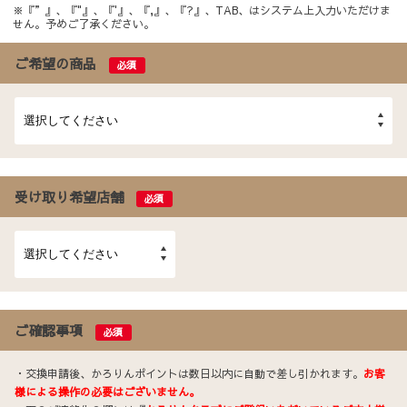
※『”』、『"』、『'』、『,』、『?』、TAB、はシステム上入力いただけま
せん。予めご了承ください。
ご希望の商品
必須
受け取り希望店舗
必須
ご確認事項
必須
・交換申請後、かろりんポイントは数日以内に自動で差し引かれます。
お客
様による操作の必要はございません。