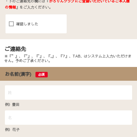
・下のご連絡先の欄には『
かろりんクラブにご登録いただいているご本人様
の情報
』をご入力ください。
確認しました
ご連絡先
※『”』、『"』、『'』、『,』、『?』、TAB、はシステム上入力いただけま
せん。予めご了承ください。
お名前(漢字)
必須
例）豊田
例）花子