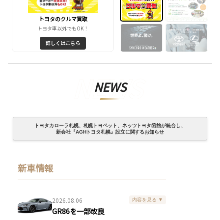
トヨタのクルマ買取
AGHキズナラボ
トヨタ車以外でもOK！
見て･学んで･体験！
詳しくはこちら
詳しくはこちら
NEWS
トヨタカローラ札幌、札幌トヨペット、ネッツトヨタ函館が統合し、
新会社『AGHトヨタ札幌』設立に関するお知らせ
新車情報
2026.08.06
内容を見る ▼
GR86を一部改良