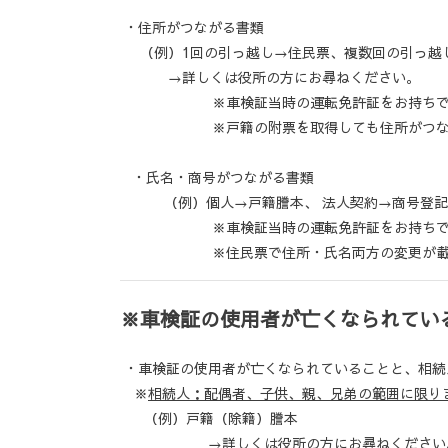
・住所がつながる書類
（例）1回の引っ越し→住民票、複数回の引っ越し
→詳しくは役所の方にお尋ねください。
※車検証当時の運転免許証をお持ちであれ
※戸籍の附票を取得しても住所がつながら
・氏名・商号がつながる書類
（例）個人→戸籍謄本、 法人契約→商号登記
※車検証当時の運転免許証をお持ちであれ
※住民票で住所・氏名両方の変更が載る場
※車検証の使用者が亡くなられてい
・車検証の使用者が亡くなられていることと、相続
※
相続人：配偶者、子供、親、兄弟の範囲に限り
（例）戸籍（除籍）謄本
→詳しくは役所の方にお尋ねください