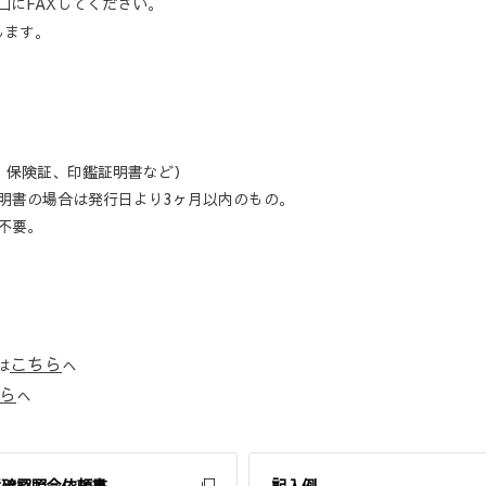
口にFAXしてください。
します。
、保険証、印鑑証明書など）
の場合は発行日より3ヶ月以内のもの。
不要。
こちら
は
へ
ら
へ
債確認照会依頼書
記入例