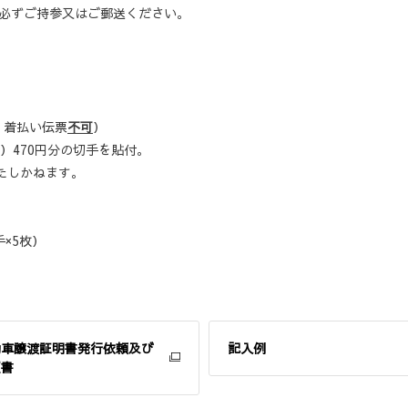
ずご持参又はご郵送ください。
、着払い伝票
不可
）
470円分の切手を貼付。
たしかねます
。
×5枚）
動車譲渡証明書発行依頼及び
記入例
領書