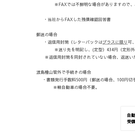
※FAXでは不鮮明な場合がありますので、必
・当社からFAXした残債確認回答書
郵送の場合
・返信用封筒（レターパックは
プラスに限り
可
※送り先を明記し、(定型）434円（定形外）
※返信用封筒を同封されていない場合、
返送い
渡島檜山管外で手続きの場合
・書類発行手数料500円（郵送の場合、100円切手
※軽自動車の場合不要。
自
受