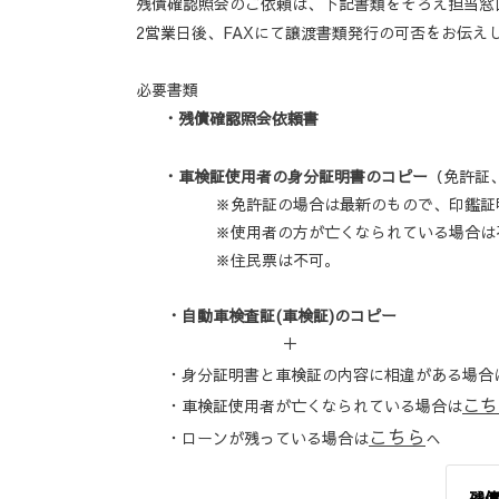
残債確認照会のご依頼は、下記書類をそろえ担当窓
2営業日後、FAXにて譲渡書類発行の可否をお伝え
必要書類
・残債確認照会依頼書
・車検証使用者の身分証明書のコピー
（免許証
※免許証の場合は最新のもので、印鑑証明書
※使用者の方が亡くなられている場合は
※住民票は不可。
・自動車検査証(車検証)のコピー
＋
・身分証明書と車検証の内容に相違がある場合
こち
・車検証使用者が亡くなられている場合は
こちら
・ローンが残っている場合は
へ
残